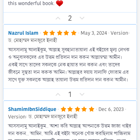
a
this wonderful book.
r
(
s
U
D
2
)
p
o
v
w
5
Nazrul Islam
May 3, 2024
Version:
.
o
n
ড. মোহাম্মদ মানজুরে ইলাহী
0
t
v
0
আসসালামু আলাইকুম, আল্লাহ সুবহানাতায়ালা এই বইয়ের মূল্য লেখক
s
e
o
ও অনুবাদকদের এর উত্তম প্রতিদান দান করুন আল্লাহুম্মা আমীন।
t
t
a
একই সাথে তাদের সকলকে নেক হায়াত দান করুন এবং তাদের
r
e
জীবনে সুস্থতা দান করুক আমিন। আল্লাহর দয়ায় সালাফি ফোরাম এর
(
s
সাথে যুক্ত সকলকে আল্লাহ তায়ালা উত্তম প্রতিদান দান করুন আমীন।
)
U
D
1
p
o
v
w
5
ShamimIbnSiddique
Dec 6, 2023
.
o
n
Version: ড. মোহাম্মদ মানজুরে ইলাহী
0
t
v
0
আসসালামু আলাইকুম.. আশা করি আল্লাহ আপনাকে উত্তম জাজা খাইর
s
e
o
দান করুন.. আমিন. আমি এই বইটা অনেক খোঁজ করছিলাম পাচ্চিলাম
t
t
a