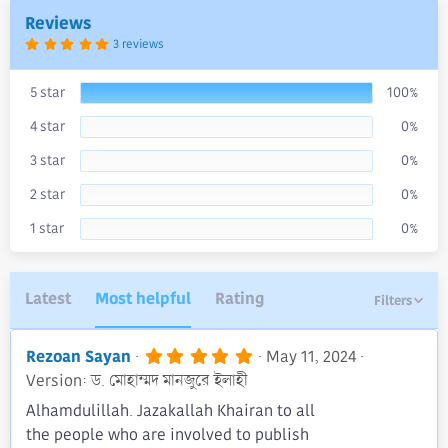
a
Reviews
t
5
3 reviews
e
.
0
0
s
5 star
100%
t
a
4 star
0%
r
(
s
3 star
0%
)
2 star
0%
1 star
0%
Latest
Most helpful
Rating
Filters
5
Rezoan Sayan
May 11, 2024
.
Version: ড. মোহাম্মদ মানজুরে ইলাহী
0
0
Alhamdulillah. Jazakallah Khairan to all
s
the people who are involved to publish
t