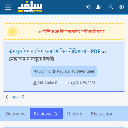
বইটির PDF কি অনুমোদিত/কপিরাইট মুক্ত?
⚠️
উসূলুল ঈমান : ঈমানের মৌলিক নীতিমালা - PDF
ড.
মোহাম্মদ মানজুরে ইলাহী
Download
Login or
Register to
A
C
Md. Abdur Rahman
Oct 29, 2023
u
r
t
e
বাংলা বই
h
a
o
t
r
i
Overview
Reviews (3)
History
Discussion
o
n
d