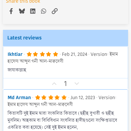
Share this book
Facebook
Bluesky
LinkedIn
WhatsApp
Link
Latest reviews
5
Ikhtiar
Feb 21, 2024
Version: ইমাম
.
হাফেয আব্দুল গনী আল-মাক্বদেসী
0
0
জাযাকাল্লাহ
s
t
U
D
a
1
r
p
o
(
v
w
s
5
Md Arman
Jun 12, 2023
Version:
)
.
o
n
ইমাম হাফেয আব্দুল গনী আল-মাক্বদেসী
0
t
v
0
কিতাবটি দুই ইমাম দ্বারা সংকলিত কিতাবে (ছহীহ বুখারী ও ছহীহ
s
e
o
মুসলিম) আহকাম বা বিধিবিধান সংবলিত হাদীছগুলো সংক্ষিপ্তভাবে
t
t
a
একত্রিত করা হয়েছে। সেই দুই ইমাম হলেন,
r