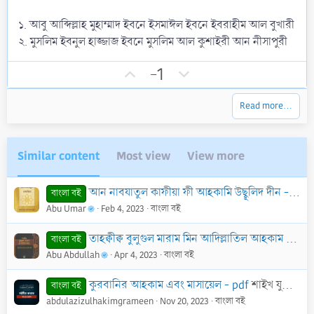
e
(
s
১. আবু আব্দিল্লাহ মুহাম্মাদ ইবনে ইসমাঈল ইবনে ইবরাহীম আল বুখারী
)
২. মুসলিম ইবনুল হাজ্জাজ ইবনে মুসলিম আল কুশাইরী আন নীসাপুরী
U
D
-1
p
o
v
w
Read more…
o
n
t
v
e
o
Similar content
Most view
View more
t
e
আন নাবযাতুল কাফীয়া ফী আহকামি উছ্বূলিদ দীন - An Nabzatul Kafiya Fi Ahkami Usulid Din
বাংলা বই
Abu Umar
Feb 4, 2023
বাংলা বই
তাহক্বীক্ব বুলুগুল মারাম মিন আদিল্লাতিল আহকাম - PDF
বাংলা বই
Abu Abdullah
Apr 4, 2023
বাংলা বই
কুরবানির আহকাম এবং মাসায়েল - pdf
শাইখ যুবায়ের আলী যাঈ (রাহি.)
বাংলা বই
abdulazizulhakimgrameen
Nov 20, 2023
বাংলা বই