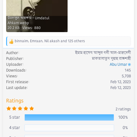
উমদাতুল আহকাম - Umdatul
Ahkam.webp
20.2 KB · Views: 880
binnaim
,
Emraan
,
Nil akash
and 125 others
R
e
Author
ইমাম হাফেয আব্দুল গনী আল-মাক্বদেসী
a
Publisher
মাকতাবাতুস সুন্নাহ রাজশাহী
c
Uploader
Abu Umar
t
Downloads
145
i
Views
5,708
o
First release
Feb 12, 2023
n
s
Last update
Feb 12, 2023
:
Ratings
5
2 ratings
.
0
5 star
100%
0
s
4 star
0%
t
a
r