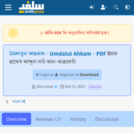
বইটির PDF কি অনুমোদিত/কপিরাইট মুক্ত?
⚠️
উমদাতুল আহকাম - Umdatul Ahkam - PDF
ইমাম
হাফেয আব্দুল গনী আল-মাক্বদেসী
Download
Login or
Register to
A
C
Abu Umar
Feb 12, 2023
Featured
u
r
t
e
বাংলা বই
h
a
o
t
r
i
Overview
Reviews (2)
History
Discussion
o
n
d