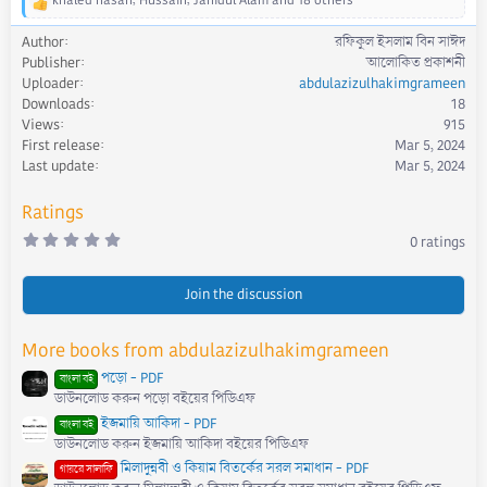
khaled hasan
,
Hussain
,
Jahidul Alam
and 18 others
R
e
Author
রফিকুল ইসলাম বিন সাঈদ
a
Publisher
আলোকিত প্রকাশনী
c
Uploader
abdulazizulhakimgrameen
t
Downloads
18
i
Views
915
o
First release
Mar 5, 2024
n
s
Last update
Mar 5, 2024
:
Ratings
0
0 ratings
.
0
0
s
Join the discussion
t
a
r
More books from abdulazizulhakimgrameen
(
s
পড়ো - PDF
)
বাংলা বই
ডাউনলোড করুন পড়ো বইয়ের পিডিএফ
ইজমায়ি আকিদা - PDF
বাংলা বই
ডাউনলোড করুন ইজমায়ি আকিদা বইয়ের পিডিএফ
মিলাদুন্নবী ও কিয়াম বিতর্কের সরল সমাধান - PDF
গায়রে সালাফি