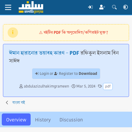
বইটির PDF কি অনুমোদিত/কপিরাইট মুক্ত?
⚠️
ঈমান হারানোর ভয়াবহ কারণ - PDF
রফিকুল ইসলাম বিন
সাঈদ
Download
Login or
Register to
A
C
T
abdulazizulhakimgrameen
Mar 5, 2024
pdf
u
r
a
t
e
g
h
a
s
বাংলা বই
o
t
r
i
o
Overview
History
Discussion
n
d