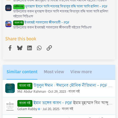
ডাউনলোড করুন মিলাদুন্নবী ও কিয়াম বিতর্কের সরল সমাধান বইয়ের পিডিএফ
মুসান্নাফ ইবনে আবি শায়বাহ কিতাবুর রদ্দি আলা আবি হানিফা - PDF
হাদিস গ্রন্থ
ডাউনলোড করুন মুসান্নাফ ইবনে আবি শায়বাহ কিতাবুর রদ্দি আলা আবি হানিফা
বইয়ের পিডিএফ
ইখলাছই পরকালের জীবনতরী - PDF
বাংলা বই
ডাউনলোড করুন ইখলাছই পরকালের জীবনতরী বইয়ের পিডিএফ
Share this book
Facebook
Bluesky
LinkedIn
WhatsApp
Link
Similar content
Most view
View more
উসূলুল ঈমান : ঈমানের মৌলিক নীতিমালা - PDF
ড. মো
বাংলা বই
Md. Abdur Rahman
Oct 29, 2023
বাংলা বই
ইমান ভঙ্গের কারণ - PDF
ইমাম মুহাম্মাদ বিন আব্দুল ওয়াহহাব রাহিমাহুল্লাহ
বাংলা বই
Golam Rabby
Jul 20, 2025
বাংলা বই