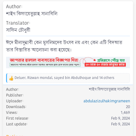
t
Author
e
শাইখ কিফায়েতুল্লাহ সানাবিলি
Translator
সাফিন চৌধুরী
ঈদে মীলাদুন্নাবী কেন মুসলিমদের উৎসব নয় এবং কেন এটি বিদআত
তার বিস্তারিত আলোচনা করা হয়েছে।
Deluer
,
Rizwan mondal
,
sayed bin Abdulhoque
and 14 others
R
e
Author
শাইখ কিফায়েতুল্লাহ সানাবিলি
a
Publisher
c
Uploader
abdulazizulhakimgrameen
t
Downloads
20
i
Views
1,469
o
First release
Feb 9, 2024
n
s
Last update
Feb 9, 2024
: