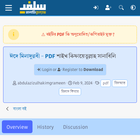
বইটির PDF কি অনুমোদিত/কপিরাইট মুক্ত?
⚠️
ঈদে মিলাদুন্নবী - PDF
শাইখ কিফায়েতুল্লাহ সানাবিলি
Download
Login or
Register to
A
C
T
abdulazizulhakimgrameen
Feb 9, 2024
pdf
বিদআত
u
r
a
মিলাদ কিয়াম
t
e
g
h
a
s
o
t
বাংলা বই
r
i
o
n
Overview
History
Discussion
d
a