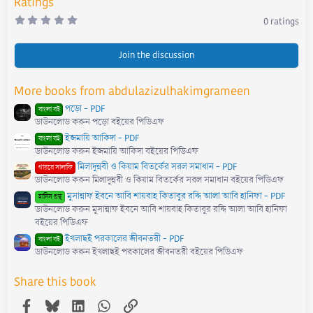
Ratings
0
0 ratings
.
0
0
s
Join the discussion
t
a
r
More books from abdulazizulhakimgrameen
(
s
পড়ো - PDF
)
বাংলা বই
ডাউনলোড করুন পড়ো বইয়ের পিডিএফ
ইজমায়ি আকিদা - PDF
বাংলা বই
ডাউনলোড করুন ইজমায়ি আকিদা বইয়ের পিডিএফ
মিলাদুন্নবী ও কিয়াম বিতর্কের সরল সমাধান - PDF
গায়রে সালাফি
ডাউনলোড করুন মিলাদুন্নবী ও কিয়াম বিতর্কের সরল সমাধান বইয়ের পিডিএফ
মুসান্নাফ ইবনে আবি শায়বাহ কিতাবুর রদ্দি আলা আবি হানিফা - PDF
হাদিস গ্রন্থ
ডাউনলোড করুন মুসান্নাফ ইবনে আবি শায়বাহ কিতাবুর রদ্দি আলা আবি হানিফা
বইয়ের পিডিএফ
ইখলাছই পরকালের জীবনতরী - PDF
বাংলা বই
ডাউনলোড করুন ইখলাছই পরকালের জীবনতরী বইয়ের পিডিএফ
Share this book
Facebook
Bluesky
LinkedIn
WhatsApp
Link