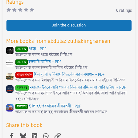
Ratings
0
0 ratings
.
0
0
s
Join the discussion
t
a
r
More books from abdulazizulhakimgrameen
(
s
পড়ো - PDF
)
বাংলা বই
ডাউনলোড করুন পড়ো বইয়ের পিডিএফ
ইজমায়ি আকিদা - PDF
বাংলা বই
ডাউনলোড করুন ইজমায়ি আকিদা বইয়ের পিডিএফ
মিলাদুন্নবী ও কিয়াম বিতর্কের সরল সমাধান - PDF
গায়রে সালাফি
ডাউনলোড করুন মিলাদুন্নবী ও কিয়াম বিতর্কের সরল সমাধান বইয়ের পিডিএফ
মুসান্নাফ ইবনে আবি শায়বাহ কিতাবুর রদ্দি আলা আবি হানিফা - PDF
হাদিস গ্রন্থ
ডাউনলোড করুন মুসান্নাফ ইবনে আবি শায়বাহ কিতাবুর রদ্দি আলা আবি হানিফা
বইয়ের পিডিএফ
ইখলাছই পরকালের জীবনতরী - PDF
বাংলা বই
ডাউনলোড করুন ইখলাছই পরকালের জীবনতরী বইয়ের পিডিএফ
Share this book
Facebook
Bluesky
LinkedIn
WhatsApp
Link