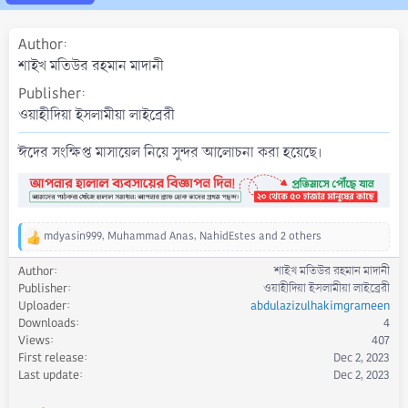
a
t
Author
e
শাইখ মতিউর রহমান মাদানী
Publisher
ওয়াহীদিয়া ইসলামীয়া লাইব্রেরী
ঈদের সংক্ষিপ্ত মাসায়েল নিয়ে সুন্দর আলোচনা করা হয়েছে।
mdyasin999
,
Muhammad Anas
,
NahidEstes
and 2 others
R
e
Author
শাইখ মতিউর রহমান মাদানী
a
Publisher
ওয়াহীদিয়া ইসলামীয়া লাইব্রেরী
c
Uploader
abdulazizulhakimgrameen
t
Downloads
4
i
Views
407
o
First release
Dec 2, 2023
n
s
Last update
Dec 2, 2023
: