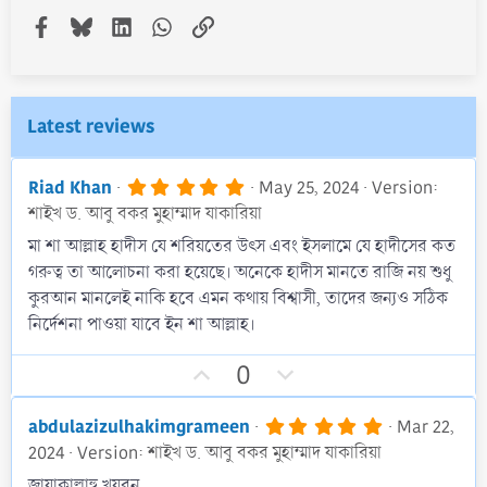
Facebook
Bluesky
LinkedIn
WhatsApp
Link
Latest reviews
5
Riad Khan
May 25, 2024
Version:
.
শাইখ ড. আবু বকর মুহাম্মাদ যাকারিয়া
0
0
মা শা আল্লাহ হাদীস যে শরিয়তের উৎস এবং ইসলামে যে হাদীসের কত
s
গরুত্ব তা আলোচনা করা হয়েছে। অনেকে হাদীস মানতে রাজি নয় শুধু
t
a
কুরআন মানলেই নাকি হবে এমন কথায় বিশ্বাসী, তাদের জন্যও সঠিক
r
নির্দেশনা পাওয়া যাবে ইন শা আল্লাহ।
(
s
)
U
D
0
p
o
v
w
5
abdulazizulhakimgrameen
Mar 22,
.
o
n
2024
Version: শাইখ ড. আবু বকর মুহাম্মাদ যাকারিয়া
0
t
v
0
জাযাকাল্লাহু খয়রন