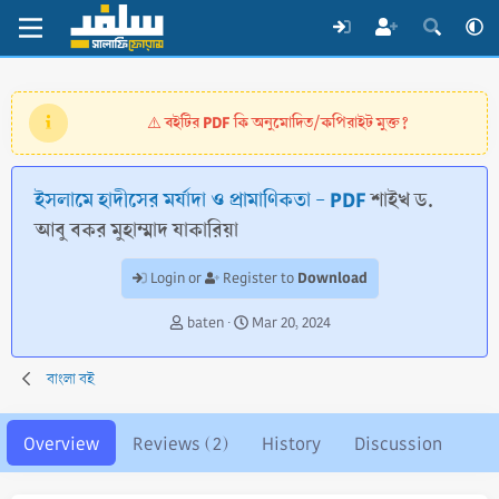
বইটির PDF কি অনুমোদিত/কপিরাইট মুক্ত?
⚠️
ইসলামে হাদীসের মর্যাদা ও প্রামাণিকতা - PDF
শাইখ ড.
আবু বকর মুহাম্মাদ যাকারিয়া
Download
Login or
Register to
A
C
baten
Mar 20, 2024
u
r
t
e
বাংলা বই
h
a
o
t
r
i
Overview
Reviews (2)
History
Discussion
o
n
d