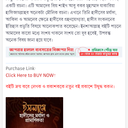
একটি রচনা। এটি আমাদের প্রিয় শাইখ আবু বকর মুহাম্মাদ যাকারিয়া
হাফিজাহুল্লাহর অনেকটা মৌলিক রচনা। এখানে তিনি হাদীসের মর্যাদা,
আকিদা ও আমলের ক্ষেত্রে হাদীসের গ্রহণযোগ্যতা, হাদীস সংকলনের
ইতিহাস প্রভৃতি বিষয়ে আলোকপাত করেছেন। ইনশাআল্লাহ বইটি পড়লে
আমাদের কারো মধ্যে সংশয় থাকলে সংশয় তো দূর হবেই, উপরন্তু
অনেক বিষয় জানা হয়ে যাবে।
Purchase Link
Click Here to BUY NOW!
বইটি ক্রয় করে লেখক ও প্রকাশককে নতুন বই প্রকাশে উদ্বুদ্ধ করুন।