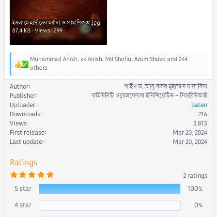
ইসলামে হাদীসের মর্যাদা ও প্রামাণিকতা.jpg
87.4 KB · Views: 299
Muhammad Anish
,
sk Anish
,
Md Shofiul Azom Shuvo
and 244
R
others
e
a
Author
শাইখ ড. আবু বকর মুহাম্মাদ যাকারিয়া
c
Publisher
কমিউনিটি ওয়েলফেয়ার ইনিশিয়েটিভ - সিডব্লিউআই
t
Uploader
baten
i
Downloads
216
o
Views
2,813
n
First release
Mar 20, 2024
s
Last update
Mar 20, 2024
:
Ratings
5
2 ratings
.
0
5 star
100%
0
s
4 star
0%
t
a