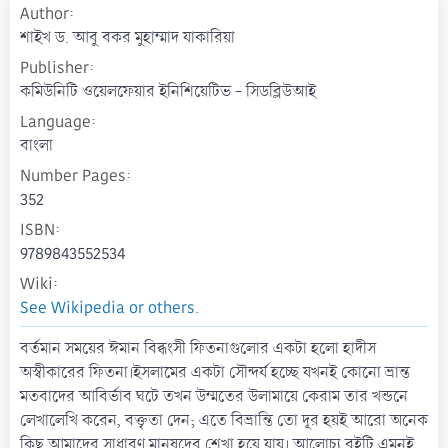
Author
a
t
শাইখ ড. আবু বকর মুহাম্মাদ যাকারিয়া
e
Publisher
কমিউনিটি ওয়েলফেয়ার ইনিশিয়েটিভ - সিডব্লিউআই
Language
বাংলা
Number Pages
352
ISBN
9789843552534
Wiki
See Wikipedia or others.
বর্তমান সময়ের ঈমান বিব্ধংসী ফিতনাগুলোর একটা হলো হাদীস
অস্বীকারের ফিতনা।ইসলামের একটা সৌন্দর্য হচ্ছে যখনই কোনো ভ্রান্ত
মতবাদের আবির্ভাব ঘটে তখন উম্মতের উলামায়ে কেরাম তার খন্ডনে
লেখালেখি করেন, বক্তৃতা দেন; এতে বিভ্রান্তি তো দূর হয়ই আরো অনেক
কিছু আমাদের সাধারণ মানুষদের শেখা হয়ে যায়। আলোচ্য বইটি এমনই