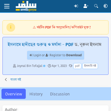
বইটির PDF কি অনুমোদিত/কপিরাইট মুক্ত?
⚠️
ইসলামে হাদীছের গুরুত্ব ও মর্যাদা - PDF
ড. নূরুল ইসলাম
Download
Login or
Register to
A
C
T
Joynal Bin Tofajjal
Apr 1, 2023
pdf
ইসলামি বই
u
r
a
t
e
g
h
a
s
বাংলা বই
o
t
r
i
o
Overview
History
Discussion
n
d
a
Author