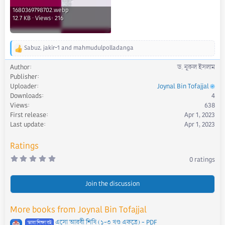
1680369798702.webp
12.7 KB · Views: 216
Sabuz
,
jakir-1
and
mahmudulpolladanga
R
e
Author
ড. নূরুল ইসলাম
a
Publisher
c
Uploader
Joynal Bin Tofajjal
t
Downloads
4
i
Views
638
o
First release
Apr 1, 2023
n
s
Last update
Apr 1, 2023
:
Ratings
0
0 ratings
.
0
0
s
Join the discussion
t
a
r
More books from Joynal Bin Tofajjal
(
s
এসো আরবী শিখি (১-৩ খণ্ড একত্রে) - PDF
)
ভাষা শিক্ষা বই