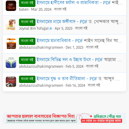
ইসলামে হাদীসের মর্যাদা ও প্রামাণিকতা - PDF
শাইখ ড. আবু বকর মুহাম্মাদ যাকারিয়া
বাংলা বই
baten
Mar 20, 2024
বাংলা বই
ইসলামের নামে জঙ্গীবাদ - PDF
ড. খোন্দকার আব্দুল্লাহ জাহাঙ্গীর
বাংলা বই
Joynal Bin Tofajjal
Apr 5, 2023
বাংলা বই
ইসলামে মানবাধিকার - PDF
শাইখ সালেহ বিন আব্দুল আজিজ আলুশ শাইখ
বাংলা বই
abdulazizulhakimgrameen
Dec 1, 2023
বাংলা বই
ইসলামে বিভিন্ন দল ও উহার উৎস - PDF
আল্লামা আবূ মুহাম্মাদ আলীমুদ্দীন (রাহি.)
বাংলা বই
abdulazizulhakimgrameen
Feb 5, 2024
বাংলা বই
ইসলামে যুদ্ধ ও তার নীতিমালা - PDF
ড. আব্দুস সালাম বিন সালেম আস-সুহাইমী
বাংলা বই
abdulazizulhakimgrameen
Feb 16, 2024
বাংলা বই