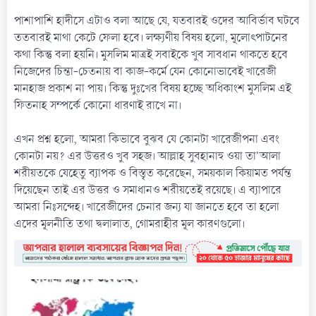
পাশাপাশি হাদীসে এটাও বলা আছে যে, যতবারই ওদের আবির্ভাব ঘটবে
ততবারই মাথা কেটে ফেলা হবে। লক্ষ্যণীয় বিষয় হলো, মূলোৎপাটনের
কথা কিন্তু বলা হয়নি। মুসলিম মাত্রই সবাইকে খুব সাবধান থাকতে হবে
নিজেদের চিন্তা-চেতনায় বা কাজ-কর্মে যেন কোনোভাবেই খারেজী
মানহাজ প্রকাশ না পায়। কিন্তু দুঃখের বিষয় হচ্ছে অধিকাংশ মুসলিম এই
ফিতনাহ সম্পর্কে কোনো ধারণাই রাখে না।
এখন প্রশ্ন হলো, আমরা কিভাবে বুঝব যে কোনটা খারেজীপনা এবং
কোনটা নয়? এর উত্তরও খুব সহজ। আল্লাহ সুবহানাহু ওয়া তা'আলা
শরীয়তকে যেহেতু ব্যাপক ও বিস্তৃত করেছেন, সময়কাল কিয়ামত পর্যন্ত
দিয়েছেন তাই এর উত্তর ও সমাধানও শরীয়তেই রয়েছে। এ ব্যাপারে
আমরা নিঃসন্দেহ। খারেজীদের চেনার জন্য যা জানতে হবে তা হলো
এদের মূলনীতি তথা দ্বলালাত, গোমরাহীর মূল কারণগুলো।