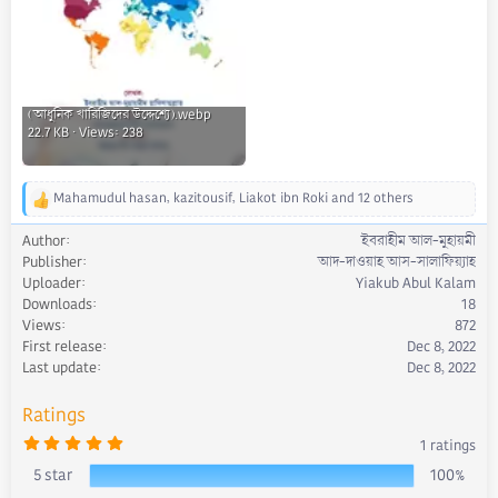
(আধুনিক খারিজিদের উদ্দেশ্যে).webp
22.7 KB · Views: 238
Mahamudul hasan
,
kazitousif
,
Liakot ibn Roki
and 12 others
R
e
Author
ইবরাহীম আল-মুহায়মী
a
Publisher
আদ-দাওয়াহ আস-সালাফিয়্যাহ
c
Uploader
Yiakub Abul Kalam
t
Downloads
18
i
Views
872
o
First release
Dec 8, 2022
n
s
Last update
Dec 8, 2022
:
Ratings
5
1 ratings
.
0
5 star
100%
0