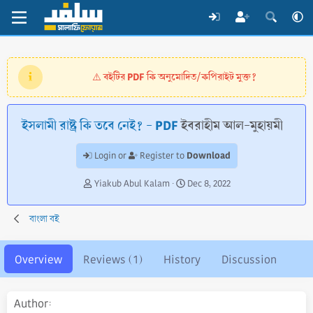
বইটির PDF কি অনুমোদিত/কপিরাইট মুক্ত?
⚠️
ইসলামী রাষ্ট্র কি তবে নেই? - PDF
ইবরাহীম আল-মুহায়মী
Download
Login or
Register to
A
C
Yiakub Abul Kalam
Dec 8, 2022
u
r
t
e
বাংলা বই
h
a
o
t
r
i
Overview
Reviews (1)
History
Discussion
o
n
d
Author
a