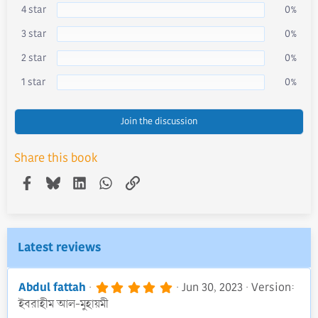
s
4 star
0%
t
a
r
3 star
0%
(
s
)
2 star
0%
1 star
0%
Join the discussion
Share this book
Facebook
Bluesky
LinkedIn
WhatsApp
Link
Latest reviews
5
Abdul fattah
Jun 30, 2023
Version:
.
ইবরাহীম আল-মুহায়মী
0