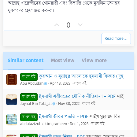
0
আল্লাহ খারেজীদের গোমরাহী এবং বিভ্রান্তি থেকে মুসলিম উম্মাহর
s
যুবকদের হেফাজত করুক।
t
a
r
U
D
0
(
p
o
s
)
v
w
Read more…
o
n
t
v
e
o
Similar content
Most view
View more
t
e
কুরআন ও সুন্নাহর আলোকে ইসলামী ফিকাহ (দুই খণ্ড একত্রে) - PDF
বাংলা বই
Abu Abdullah
Apr 13, 2023
বাংলা বই
ইসলামী শরীয়তের মৌলিক নীতিমালা - PDF
শাইখ আব্দুল হামীদ আল-ফাইযী আল-মাদানী
বাংলা বই
Joynal Bin Tofajjal
Nov 30, 2022
বাংলা বই
ইসলামী জীবন পদ্ধতি - PDF
শাইখ মুহাম্মদ বিন জামীল যাইনু
বাংলা বই
abdulazizulhakimgrameen
Dec 1, 2023
বাংলা বই
ইসলামী বাল্য শিক্ষা - PDF
অধ্যাপক মোহাম্মদ মোজাম্মেল হক