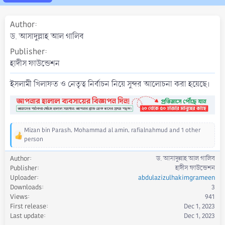
a
t
Author
e
ড. আসাদুল্লাহ আল গালিব
Publisher
হাদীস ফাউন্ডেশন
ইসলামী খিলাফত ও নেতৃত্ব নির্বাচন নিয়ে সুন্দর আলোচনা করা হয়েছে।
Mizan bin Parash
,
Mohammad al amin
,
rafialnahmud
and 1 other
R
person
e
a
Author
ড. আসাদুল্লাহ আল গালিব
c
Publisher
হাদীস ফাউন্ডেশন
t
Uploader
abdulazizulhakimgrameen
i
Downloads
3
o
Views
941
n
First release
Dec 1, 2023
s
Last update
Dec 1, 2023
: