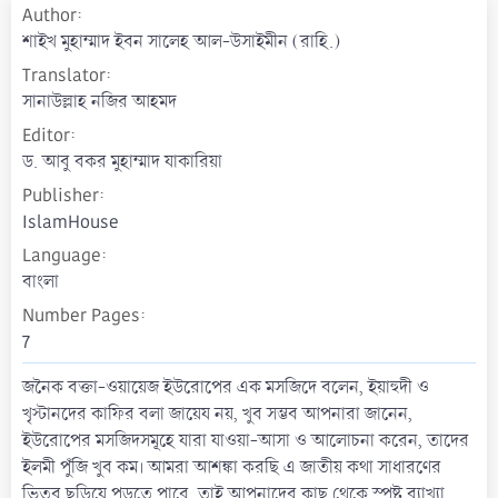
Author
a
t
শাইখ মুহাম্মাদ ইবন সালেহ আল-উসাইমীন (রাহি.)
e
Translator
সানাউল্লাহ নজির আহমদ
Editor
ড. আবু বকর মুহাম্মাদ যাকারিয়া
Publisher
IslamHouse
Language
বাংলা
Number Pages
7
জনৈক বক্তা-ওয়ায়েজ ইউরোপের এক মসজিদে বলেন, ইয়াহুদী ও
খৃস্টানদের কাফির বলা জায়েয নয়, খুব সম্ভব আপনারা জানেন,
ইউরোপের মসজিদসমূহে যারা যাওয়া-আসা ও আলোচনা করেন, তাদের
ইলমী পুঁজি খুব কম। আমরা আশঙ্কা করছি এ জাতীয় কথা সাধারণের
ভিতর ছড়িয়ে পড়তে পারে, তাই আপনাদের কাছ থেকে স্পষ্ট ব্যাখ্যা