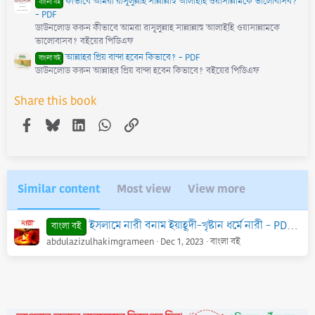
কীভাবে আমরা রাসূলুল্লাহ সাল্লাল্লাহু আলাইহি ওয়াসাল্লামকে ভালোবাসব?
বাংলা বই
- PDF
ডাউনলোড করুন কীভাবে আমরা রাসূলুল্লাহ সাল্লাল্লাহু আলাইহি ওয়াসাল্লামকে
ভালোবাসব? বইয়ের পিডিএফ
আল্লাহর প্রিয় বান্দা হবেন কিভাবে? - PDF
বাংলা বই
ডাউনলোড করুন আল্লাহর প্রিয় বান্দা হবেন কিভাবে? বইয়ের পিডিএফ
Share this book
Facebook
Bluesky
LinkedIn
WhatsApp
Link
Similar content
Most view
View more
ইসলামে নারী বনাম ইয়াহূদী-খৃষ্টান ধর্মে নারী - PDF
ড. শ
বাংলা বই
abdulazizulhakimgrameen
Dec 1, 2023
বাংলা বই