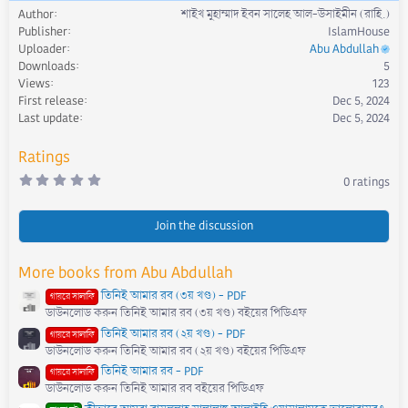
e
Author
শাইখ মুহাম্মাদ ইবন সালেহ আল-উসাইমীন (রাহি.)
a
Publisher
IslamHouse
c
Uploader
Abu Abdullah
t
Downloads
5
i
Views
123
o
First release
Dec 5, 2024
n
s
Last update
Dec 5, 2024
:
Ratings
0
0 ratings
.
0
0
s
Join the discussion
t
a
r
More books from Abu Abdullah
(
s
তিনিই আমার রব (৩য় খণ্ড) - PDF
)
গায়রে সালাফি
ডাউনলোড করুন তিনিই আমার রব (৩য় খণ্ড) বইয়ের পিডিএফ
তিনিই আমার রব (২য় খণ্ড) - PDF
গায়রে সালাফি
ডাউনলোড করুন তিনিই আমার রব (২য় খণ্ড) বইয়ের পিডিএফ
তিনিই আমার রব - PDF
গায়রে সালাফি
ডাউনলোড করুন তিনিই আমার রব বইয়ের পিডিএফ