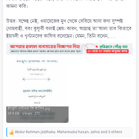
কামনা করি।
উত্তর: সন্দেহ নেই, ওয়ায়েজের মুখ থেকে বেরিয়ে আসা কথা সুস্পষ্ট
গোমরাহী, বরং কুফুরী বলাই শ্রেয়। কারণ, আল্লাহ তা'আলা তার কিতাবে
ইয়াহুদী ও খৃস্টানদের কাফির বলেছেন। যেমন, তিনি বলেন,.....
ইয়াহূদী-খৃস্টানরা কি কাফির.jpg
59.9 KB · Views: 373
Abdur Rahman.jaldhaka
,
Mahamudul hasan
,
zahra
and 5 others
R