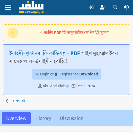
বইটির PDF কি অনুমোদিত/কপিরাইট মুক্ত?
⚠️
ইয়াহূদী-খৃস্টানরা কি কাফির? - PDF
শাইখ মুহাম্মাদ ইবন
সালেহ আল-উসাইমীন (রাহি.)
Download
Login or
Register to
A
C
Abu Abdullah
Dec 5, 2024
u
r
t
e
বাংলা বই
h
a
o
t
r
i
Overview
History
Discussion
o
n
d