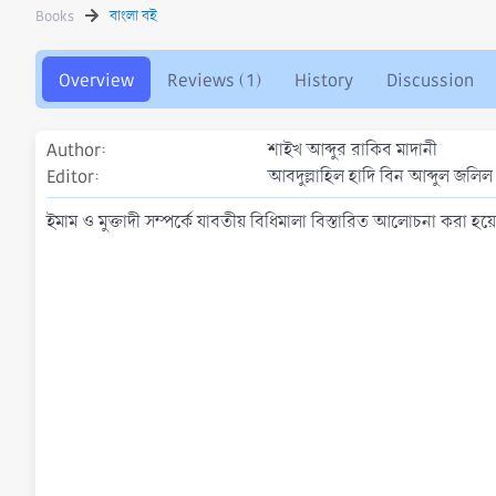
h
a
s
Books
বাংলা বই
o
t
r
i
o
Overview
Reviews (1)
History
Discussion
n
d
a
Author
শাইখ আব্দুর রাকিব মাদানী
t
Editor
আবদুল্লাহিল হাদি বিন আব্দুল জলিল
e
ইমাম ও মুক্তাদী সম্পর্কে যাবতীয় বিধিমালা বিস্তারিত আলোচনা করা হয়