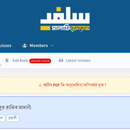
uizzes
Members
Add Book
Latest reviews
বইটির PDF কি অনুমোদিত/কপিরাইট মুক্ত?
⚠️
ুর রাকিব মাদানী
াম
মুক্তাদী