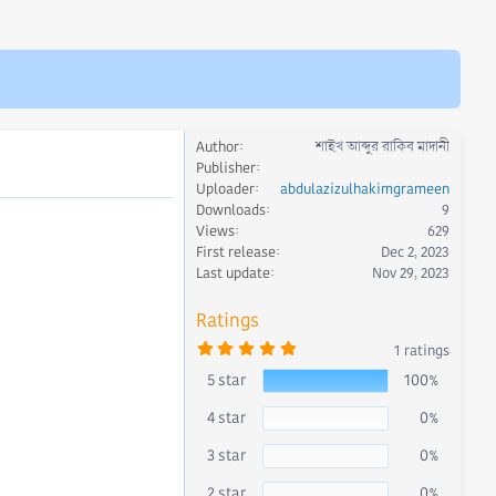
Author
শাইখ আব্দুর রাকিব মাদানী
Publisher
Uploader
abdulazizulhakimgrameen
Downloads
9
Views
629
First release
Dec 2, 2023
Last update
Nov 29, 2023
Ratings
5
1 ratings
.
0
5 star
100%
0
s
4 star
0%
t
a
r
3 star
0%
(
s
)
2 star
0%