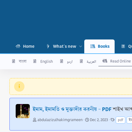
Home
What's new
Books
Q
Read Online
বাংলা
English
اردو
العربية
ইমাম, ইমামতি ও মুক্তাদীর করনীয় - PDF
শাইখ আব্দ
A
C
T
abdulazizulhakimgrameen
Dec 2, 2023
pdf
ইম
u
r
a
t
e
g