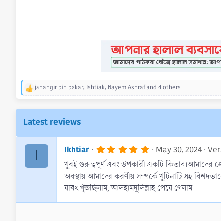
jahangir bin bakar
,
Ishtiak
,
Nayem Ashraf
and 4 others
R
e
a
c
Latest reviews
t
i
o
5
Ikhtiar
May 30, 2024
Vers
I
n
.
s
খুবই গুরুত্বপূর্ণ এবং উপকারী একটি কিতাব।আমাদের জ
0
0
:
অবস্থায় আমাদের করণীয় সম্পর্কে খুটিনাটি সহ বিশদভ
s
যাবৎ খুঁজছিলাম, আলহামদুলিল্লাহ পেয়ে গেলাম।
t
a
r
(
s