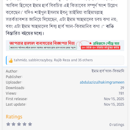
আকিদা হিসেবে ইমাম হার্ব বিরচিত এই কিতাবের সম্পূর্ণ অংশ উল্লেখ
করেছেন।' যদিও শাইখুল ইসলাম ইবনু তাইমিয়া রাহিমাহুল্লাহ
সতর্কতাবশত জানিয়ে দিয়েছেন, এটা ইমাম আহমাদের হুবহু কথা নয়;
বাকি
বরং এটা ইমাম আহমাদের শিষ্য হার্ব আল-কিরমানির কথা ।”
বিস্তারিত বইয়ের মধ্যে।
tahmidz
,
sabbircrazyboy
,
Rajib Reza
and 35 others
R
e
Author
ইমাম হার্ব আল-কিরমানি
a
Publisher
c
Uploader
abdulazizulhakimgrameen
t
Downloads
29
i
Views
781
o
First release
Nov 15, 2025
n
s
Last update
Nov 15, 2025
:
Ratings
0
0 ratings
.