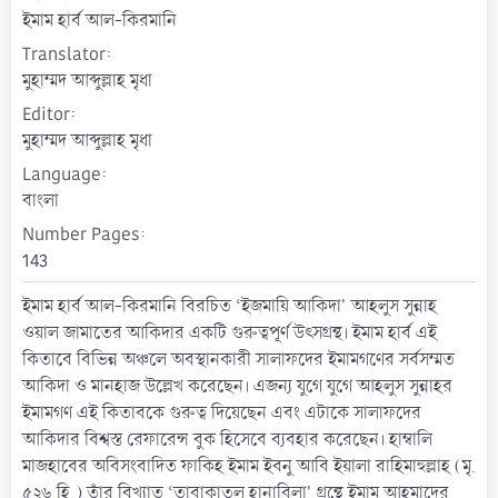
t
ইমাম হার্ব আল-কিরমানি
e
Translator
মুহাম্মদ আব্দুল্লাহ মৃধা
Editor
মুহাম্মদ আব্দুল্লাহ মৃধা
Language
বাংলা
Number Pages
143
ইমাম হার্ব আল-কিরমানি বিরচিত ‘ইজমায়ি আকিদা' আহলুস সুন্নাহ
ওয়াল জামাতের আকিদার একটি গুরুত্বপূর্ণ উৎসগ্রন্থ। ইমাম হার্ব এই
কিতাবে বিভিন্ন অঞ্চলে অবস্থানকারী সালাফদের ইমামগণের সর্বসম্মত
আকিদা ও মানহাজ উল্লেখ করেছেন। এজন্য যুগে যুগে আহলুস সুন্নাহর
ইমামগণ এই কিতাবকে গুরুত্ব দিয়েছেন এবং এটাকে সালাফদের
আকিদার বিশ্বস্ত রেফারেন্স বুক হিসেবে ব্যবহার করেছেন। হাম্বালি
মাজহাবের অবিসংবাদিত ফাকিহ ইমাম ইবনু আবি ইয়ালা রাহিমাহুল্লাহ (মৃ.
৫২৬ হি.) তাঁর বিখ্যাত ‘তাবাকাতুল হানাবিলা' গ্রন্থে ইমাম আহমাদের