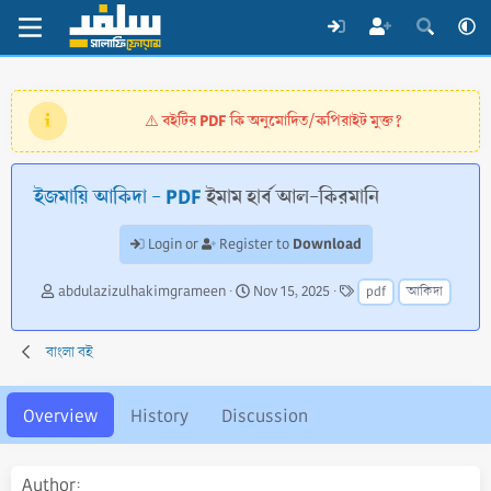
বইটির PDF কি অনুমোদিত/কপিরাইট মুক্ত?
⚠️
ইজমায়ি আকিদা - PDF
ইমাম হার্ব আল-কিরমানি
Download
Login or
Register to
A
C
T
abdulazizulhakimgrameen
Nov 15, 2025
pdf
আকিদা
u
r
a
t
e
g
h
a
s
বাংলা বই
o
t
r
i
o
Overview
History
Discussion
n
d
a
Author