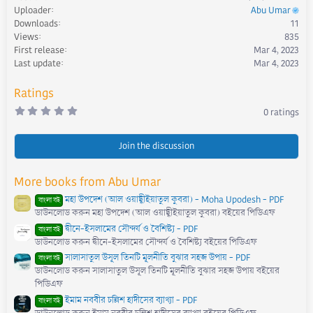
c
Uploader
Abu Umar
t
Downloads
11
i
Views
835
o
First release
Mar 4, 2023
n
s
Last update
Mar 4, 2023
:
Ratings
0
0 ratings
.
0
0
s
Join the discussion
t
a
r
More books from Abu Umar
(
s
মহা উপদেশ (আল ওয়াছ্বীইয়াতুল কুবরা) - Moha Upodesh - PDF
)
বাংলা বই
ডাউনলোড করুন মহা উপদেশ (আল ওয়াছ্বীইয়াতুল কুবরা) বইয়ের পিডিএফ
দ্বীনে-ইসলামের সৌন্দর্য ও বৈশিষ্ট্য - PDF
বাংলা বই
ডাউনলোড করুন দ্বীনে-ইসলামের সৌন্দর্য ও বৈশিষ্ট্য বইয়ের পিডিএফ
সালাসাতুল উসূল তিনটি মূলনীতি বুঝার সহজ উপায় - PDF
বাংলা বই
ডাউনলোড করুন সালাসাতুল উসূল তিনটি মূলনীতি বুঝার সহজ উপায় বইয়ের
পিডিএফ
ইমাম নববীর চল্লিশ হাদীসের ব্যাখ্যা - PDF
বাংলা বই