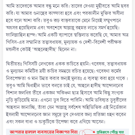
আমি তাদেরকে আমার বন্ধু মনে করি। তাদের দেওয়া মুছীবতে আমি ছবর
করি। যা আমার গুনাহের কাফ্ফারা হবে এবং পরকালীন মুক্তির অসীলা
হবে বলে আশা করি। তবুও রূঢ় বাস্তবতাকে মেনে নিয়েই সম্মুখপানে
অগ্রসর হয়েছিলাম এবং অবশেষে আল্লাহ্র রহমত লাভে সমর্থ হয়েছি।
ফালিল্লাহিল হাম্দ। আমি একটি ব্যাপারে স্বস্তিলাভ করেছি যে, আমার অত্র
থিসিস-এর সম্মানিত তত্ত্বাবধায়ক, মূল্যায়ক ও দেশী-বিদেশী পরীক্ষক
মন্ডলীর কেউই 'আহলেহাদীছ' ছিলেন না।
দ্বিতীয়তঃ থিসিসটি লেখকের একক রুচিতে হয়নি। গবেষক, তত্ত্বাবধায়ক
ও মূল্যায়ন কমিটির ত্রয়ী রুচির সমন্বয়ে রচিত হয়েছে। গবেষণা কর্মের
নিরপেক্ষতা ও মান উন্নত করার জন্যই মূলতঃ এ ব্যবস্থা করা হয়ে থাকে ।
তবুও আমি দ্বিধাহীন ভাবে বলতে চাই যে, আহলে হাদীছ আন্দোলনের
বিশাল জলধির তীরে একজন অকিঞ্চন ছাত্র হিসাবে আমি কিছু সংখ্যক
নুড়ি কুড়িয়েছি মাত্র। এখনো ডুব দিতে পারিনি। আমি ভবিষ্যত ডুবুরীদের
আহবান জানাচ্ছি, তাঁরা যেন আল্লাহ্র সর্বশেষ অহিভিত্তিক এই নির্ভেজাল
ইসলামী আন্দোলনের জ্ঞান সমুদ্রে ডুব দেওয়ার জন্য প্রতিজ্ঞা গ্রহণ করেন
এবং সকল বাধা ও ভ্রুকুটিকে উপেক্ষা করে এগিয়ে আসেন।