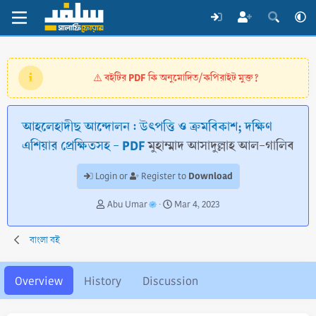
বইটির PDF কি অনুমোদিত/কপিরাইট মুক্ত?
⚠️
আহলেহাদীছ আন্দোলন : উৎপত্তি ও ক্রমবিকাশ; দক্ষিণ
এশিয়ার প্রেক্ষিতসহ - PDF
মুহাম্মাদ আসাদুল্লাহ আল-গালিব
Download
Login or
Register to
A
C
Abu Umar
Mar 4, 2023
u
r
t
e
বাংলা বই
h
a
o
t
r
i
Overview
History
Discussion
o
n
d