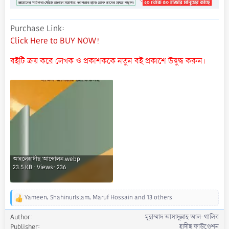
Purchase Link
Click Here to BUY NOW!
বইটি ক্রয় করে লেখক ও প্রকাশককে নতুন বই প্রকাশে উদ্বুদ্ধ করুন।
আহলেহাদীছ আন্দোলন.webp
23.5 KB · Views: 236
Yameen
,
ShahinurIslam
,
Maruf Hossain
and 13 others
R
e
Author
মুহাম্মাদ আসাদুল্লাহ আল-গালিব
a
Publisher
হাদীছ ফাউণ্ডেশন