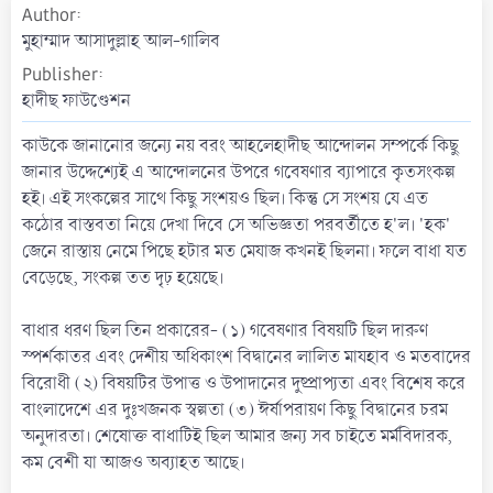
Author
a
t
মুহাম্মাদ আসাদুল্লাহ আল-গালিব
e
Publisher
হাদীছ ফাউণ্ডেশন
কাউকে জানানোর জন্যে নয় বরং আহলেহাদীছ আন্দোলন সম্পর্কে কিছু
জানার উদ্দেশ্যেই এ আন্দোলনের উপরে গবেষণার ব্যাপারে কৃতসংকল্প
হই। এই সংকল্পের সাথে কিছু সংশয়ও ছিল। কিন্তু সে সংশয় যে এত
কঠোর বাস্তবতা নিয়ে দেখা দিবে সে অভিজ্ঞতা পরবর্তীতে হ'ল। 'হক'
জেনে রাস্তায় নেমে পিছে হটার মত মেযাজ কখনই ছিলনা। ফলে বাধা যত
বেড়েছে, সংকল্প তত দৃঢ় হয়েছে।
বাধার ধরণ ছিল তিন প্রকারের- (১) গবেষণার বিষয়টি ছিল দারুণ
স্পর্শকাতর এবং দেশীয় অধিকাংশ বিদ্বানের লালিত মাযহাব ও মতবাদের
বিরোধী (২) বিষয়টির উপাত্ত ও উপাদানের দুষ্প্রাপ্যতা এবং বিশেষ করে
বাংলাদেশে এর দুঃখজনক স্বল্পতা (৩) ঈর্ষাপরায়ণ কিছু বিদ্বানের চরম
অনুদারতা। শেষোক্ত বাধাটিই ছিল আমার জন্য সব চাইতে মর্মবিদারক,
কম বেশী যা আজও অব্যাহত আছে।