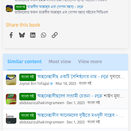
ডাউনলোড করুন ইমাম নববীর চল্লিশ হাদীসের ব্যাখ্যা বইয়ের পিডিএফ
তাক্বদীর আল্লাহ্‌র এক গোপন রহস্য - PDF
বাংলা বই
ডাউনলোড করুন তাক্বদীর আল্লাহ্‌র এক গোপন রহস্য বইয়ের পিডিএফ
Share this book
Facebook
Bluesky
LinkedIn
WhatsApp
Link
Similar content
Most view
View more
আহলেহাদীছ একটি বৈশিষ্ঠ্যগত নাম - PDF
যুবায়ের আলী যাঈ
বাংলা বই
Joynal Bin Tofajjal
Mar 18, 2023
বাংলা বই
আহলেহাদীছদের সংগ্রামী চেতনা - PDF
শাইখ মুযাফফর বিন মুহসিন
বাংলা বই
abdulazizulhakimgrameen
Dec 1, 2023
বাংলা বই
আহলেহাদীস আলেমদের দৃষ্টিতে মওদুদী সাহেব - PDF
হ
বাংলা বই
abdulazizulhakimgrameen
Dec 1, 2023
বাংলা বই