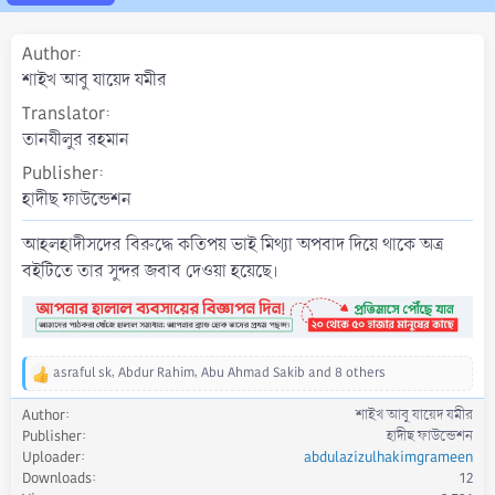
a
t
Author
e
শাইখ আবু যায়েদ যমীর
Translator
তানযীলুর রহমান
Publisher
হাদীছ ফাউন্ডেশন
আহলহাদীসদের বিরুদ্ধে কতিপয় ভাই মিথ্যা অপবাদ দিয়ে থাকে অত্র
বইটিতে তার সুন্দর জবাব দেওয়া হয়েছে।
asraful sk
,
Abdur Rahim
,
Abu Ahmad Sakib
and 8 others
R
e
Author
শাইখ আবু যায়েদ যমীর
a
Publisher
হাদীছ ফাউন্ডেশন
c
Uploader
abdulazizulhakimgrameen
t
Downloads
12
i