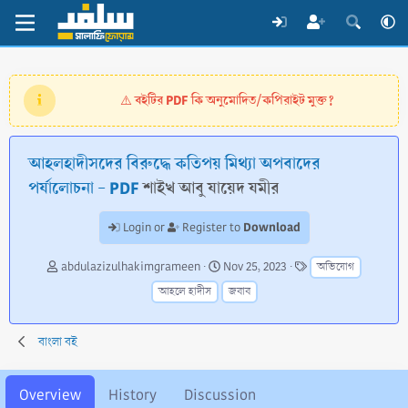
বইটির PDF কি অনুমোদিত/কপিরাইট মুক্ত?
⚠️
আহলহাদীসদের বিরুদ্ধে কতিপয় মিথ্যা অপবাদের
পর্যালোচনা - PDF
শাইখ আবু যায়েদ যমীর
Download
Login or
Register to
A
C
T
abdulazizulhakimgrameen
Nov 25, 2023
অভিযোগ
u
r
a
আহলে হাদীস
জবাব
t
e
g
h
a
s
o
t
বাংলা বই
r
i
o
n
Overview
History
Discussion
d