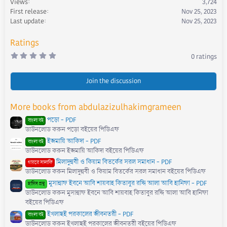
Views
3,724
o
First release
Nov 25, 2023
n
s
Last update
Nov 25, 2023
:
Ratings
0
0 ratings
.
0
0
s
Join the discussion
t
a
r
More books from abdulazizulhakimgrameen
(
s
পড়ো - PDF
)
বাংলা বই
ডাউনলোড করুন পড়ো বইয়ের পিডিএফ
ইজমায়ি আকিদা - PDF
বাংলা বই
ডাউনলোড করুন ইজমায়ি আকিদা বইয়ের পিডিএফ
মিলাদুন্নবী ও কিয়াম বিতর্কের সরল সমাধান - PDF
গায়রে সালাফি
ডাউনলোড করুন মিলাদুন্নবী ও কিয়াম বিতর্কের সরল সমাধান বইয়ের পিডিএফ
মুসান্নাফ ইবনে আবি শায়বাহ কিতাবুর রদ্দি আলা আবি হানিফা - PDF
হাদিস গ্রন্থ
ডাউনলোড করুন মুসান্নাফ ইবনে আবি শায়বাহ কিতাবুর রদ্দি আলা আবি হানিফা
বইয়ের পিডিএফ
ইখলাছই পরকালের জীবনতরী - PDF
বাংলা বই
ডাউনলোড করুন ইখলাছই পরকালের জীবনতরী বইয়ের পিডিএফ