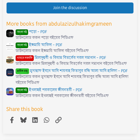
0
s
Join the discussion
t
a
r
More books from abdulazizulhakimgrameen
(
s
পড়ো - PDF
)
বাংলা বই
ডাউনলোড করুন পড়ো বইয়ের পিডিএফ
ইজমায়ি আকিদা - PDF
বাংলা বই
ডাউনলোড করুন ইজমায়ি আকিদা বইয়ের পিডিএফ
মিলাদুন্নবী ও কিয়াম বিতর্কের সরল সমাধান - PDF
গায়রে সালাফি
ডাউনলোড করুন মিলাদুন্নবী ও কিয়াম বিতর্কের সরল সমাধান বইয়ের পিডিএফ
মুসান্নাফ ইবনে আবি শায়বাহ কিতাবুর রদ্দি আলা আবি হানিফা - PDF
হাদিস গ্রন্থ
ডাউনলোড করুন মুসান্নাফ ইবনে আবি শায়বাহ কিতাবুর রদ্দি আলা আবি হানিফা
বইয়ের পিডিএফ
ইখলাছই পরকালের জীবনতরী - PDF
বাংলা বই
ডাউনলোড করুন ইখলাছই পরকালের জীবনতরী বইয়ের পিডিএফ
Share this book
Facebook
Bluesky
LinkedIn
WhatsApp
Link