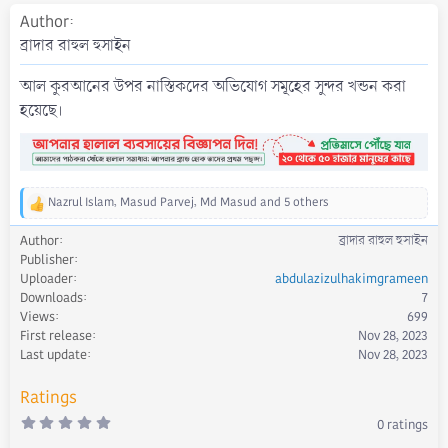
t
Author
e
ব্রাদার রাহুল হুসাইন
আল কুরআনের উপর নাস্তিকদের অভিযোগ সমূহের সুন্দর খন্ডন করা
হয়েছে।
Nazrul Islam
,
Masud Parvej
,
Md Masud
and 5 others
R
e
Author
ব্রাদার রাহুল হুসাইন
a
Publisher
c
Uploader
abdulazizulhakimgrameen
t
Downloads
7
i
Views
699
o
First release
Nov 28, 2023
n
s
Last update
Nov 28, 2023
:
Ratings
0
0 ratings
.
0