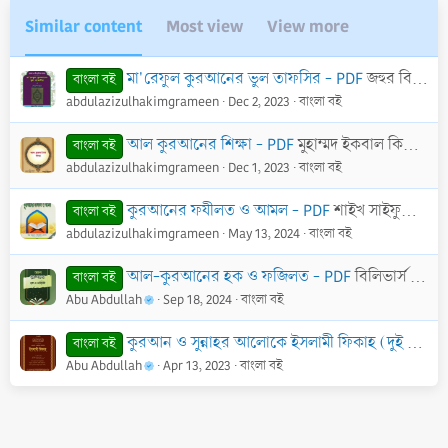
Similar content
Most view
View more
মা'রেফুল কুরআনের ভুল তাফসির - PDF
জহুর বিন উসমান
বাংলা বই
abdulazizulhakimgrameen
Dec 2, 2023
বাংলা বই
আল কুরআনের শিক্ষা - PDF
মুহাম্মদ ইকবাল কিলানী
বাংলা বই
abdulazizulhakimgrameen
Dec 1, 2023
বাংলা বই
কুরআনের ফযীলত ও আমল - PDF
শাইখ সাইফুদ্দীন বেলাল মাদানী
বাংলা বই
abdulazizulhakimgrameen
May 13, 2024
বাংলা বই
আল-কুরআনের হক ও ফজিলত - PDF
বিলিভার্স ভিশন টিম
বাংলা বই
Abu Abdullah
Sep 18, 2024
বাংলা বই
কুরআন ও সুন্নাহর আলোকে ইসলামী ফিকাহ (দুই খণ্ড একত্রে) - PDF
বাংলা বই
Abu Abdullah
Apr 13, 2023
বাংলা বই