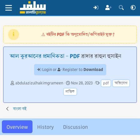
বইটির PDF কি অনুমোদিত/কপিরাইট মুক্ত?
⚠️
আল কুরআনের প্রমাণিকতা - PDF
ব্রাদার রাহুল হুসাইন
Download
Login or
Register to
A
C
T
abdulazizulhakimgrameen
Nov 28, 2023
pdf
অভিযোগ
u
r
a
নাস্তিক
t
e
g
h
a
s
o
t
বাংলা বই
r
i
o
n
Overview
History
Discussion
d
a