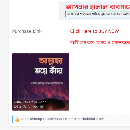
Purchase Link
Click Here to BUY NOW!
বইটি ক্রয় করে লেখক ও প্রকাশককে ন
আল্লাহর ভয়ে কাঁদা.webp
127.3 KB · Views: 161
Robiulakhanp33
,
Mahmudul Islam
and
Shahidul Islam
R
e