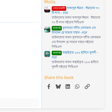
Molla
)
শুআবুল ঈমান : ঈমানের ৭৭
গায়রে সালাফি
টি শাখা - PDF
ডাউনলোড করুন শুআবুল ঈমান : ঈমানের
৭৭ টি শাখা বইয়ের পিডিএফ
কুরআনে বর্ণিত লোকমান এর
বাংলা বই
উপদেশ হে আমার সন্তান -PDF
ডাউনলোড করুন কুরআনে বর্ণিত লোকমান
এর উপদেশ হে আমার সন্তান বইয়ের
পিডিএফ
বাছাইকৃত ১০০ হাদিসে কুদসী -
বাংলা বই
PDF
ডাউনলোড করুন বাছাইকৃত ১০০ হাদিসে
কুদসী বইয়ের পিডিএফ
Share this book
Facebook
Bluesky
LinkedIn
WhatsApp
Link