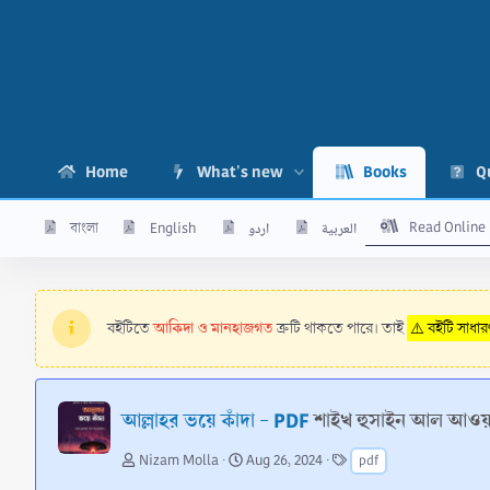
Home
What's new
Books
Q
Read Online
বাংলা
English
اردو
العربية
আকিদা ও মানহাজগত
বইটিতে
ত্রুটি থাকতে পারে। তাই
⚠️ বইটি সাধা
আল্লাহর ভয়ে কাঁদা - PDF
শাইখ হুসাইন আল আওয়
A
C
T
Nizam Molla
Aug 26, 2024
pdf
u
r
a