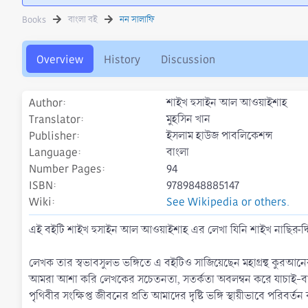
t
e
g
h
a
s
Books
বাংলা বই
নন সালাফি
o
t
r
i
o
Overview
History
Discussion
n
d
a
Author
শাইখ হুসাইন আল আওয়াইশাহ
t
Translator
মুহসিন খান
e
Publisher
ইসলাম হাউজ পাবলিকেশন্স
Language
বাংলা
Number Pages
94
ISBN
9789848885147
Wiki
See Wikipedia or others.
এই বইটি শাইখ হুসাইন আল আওয়াইশাহ এর লেখা যিনি শাইখ নাছিরুদ্দ
লেখক তার স্বভাবসুলভ ভঙ্গিতে এ বইটিও সাজিয়েছেন মহাগ্রন্থ কুরআনের আয়
আমরা আশা করি লেখকের সচেতনতা, সতর্কতা অবলম্বন করে যাচাই-বাছ
পৃথিবীর সংক্ষিপ্ত জীবনের প্রতি আমাদের দৃষ্টি ভঙ্গি স্থায়ীভাবে পরিবর্