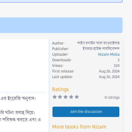
Author
শাইখ হুসাইন আল আওয়াইশাহ
Publisher
ইসলাম হাউজ পাবলিকেশন্স
Uploader
Nizam Molla
Downloads
3
Views
324
First release
Aug 26, 2024
Last update
Aug 26, 2024
Ratings
0
0 ratings
 এর ইংরেজি অনুবাদ।
.
0
0
Join the discussion
s
ের ঘটনা প্রবাহ দিয়ে।
t
 পরিশুদ্ধ করতে এবং এ
a
r
More books from Nizam
(
s