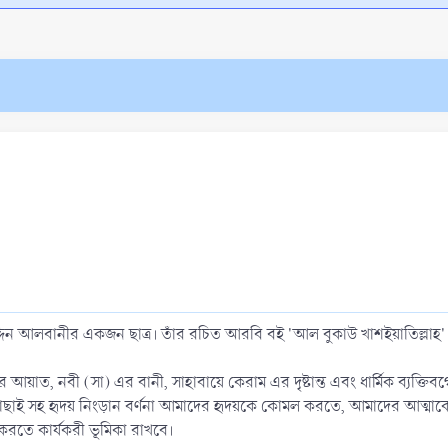
িন আলবানীর একজন ছাত্র। তাঁর রচিত আরবি বই 'আল বুকাউ খাশইয়াতিল্লাহ'
াত, নবী (সা) এর বানী, সাহাবায়ে কেরাম এর দৃষ্টান্ত এবং ধার্মিক ব্যক্তিবর্গ
াই সহ হৃদয় নিংড়ান বর্ণনা আমাদের হৃদয়কে কোমল করতে, আমাদের আত্মাকে
তন করতে কার্যকরী ভূমিকা রাখবে।