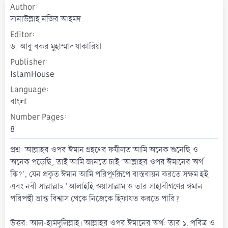
Author
a
t
সানাউল্লাহ নজির আহমদ
e
Editor
ড. আবু বকর মুহাম্মাদ যাকারিয়া
Publisher
IslamHouse
Language
বাংলা
Number Pages
8
প্রশ্ন: আল্লাহর ওপর ঈমান গ্রহণের ফযীলত আমি অনেক শুনেছি ও
অনেক পড়েছি, তাই আমি জানতে চাই 'আল্লাহর ওপর ঈমানের অর্থ
কি?', যেন প্রকৃত ঈমান আমি পরিপূর্ণরূপে বাস্তবায়ন করতে সক্ষম হই
এবং নবী সাল্লাল্লাহু 'আলাইহি ওয়াসাল্লাম ও তার সাহাবীগণের ঈমান
পরিপন্থী ভ্রান্ত বিশ্বাস থেকে নিজেকে হিফাযত করতে পারি?
উত্তর: আল-হামদুলিল্লাহ। আল্লাহর ওপর ঈমানের অর্থ: তার ১. পবিত্র ও