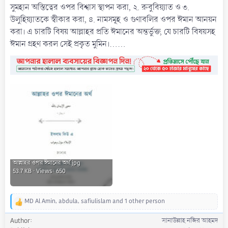
সুমহান অস্তিত্বের ওপর বিশ্বাস স্থাপন করা, ২. রুবুবিয়্যাত ও ৩.
উলুহিয়‍্যাতকে স্বীকার করা, ৪. নামসমূহ ও গুণাবলির ওপর ঈমান আনয়ন
করা। এ চারটি বিষয় আল্লাহর প্রতি ঈমানের অন্তর্ভুক্ত, যে চারটি বিষয়সহ
ঈমান গ্রহণ করল সেই প্রকৃত মুমিন।......
আল্লাহর ওপর ঈমানের অর্থ.jpg
53.7 KB · Views: 650
MD Al Amin
,
abdula
,
safiulislam
and 1 other person
R
e
Author
সানাউল্লাহ নজির আহমদ
a