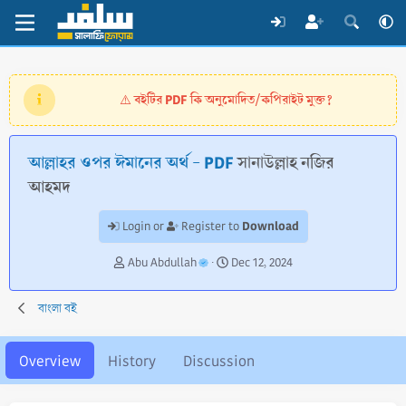
বইটির PDF কি অনুমোদিত/কপিরাইট মুক্ত?
⚠️
আল্লাহর ওপর ঈমানের অর্থ - PDF
সানাউল্লাহ নজির
আহমদ
Download
Login or
Register to
A
C
Abu Abdullah
Dec 12, 2024
u
r
t
e
বাংলা বই
h
a
o
t
r
i
Overview
History
Discussion
o
n
d