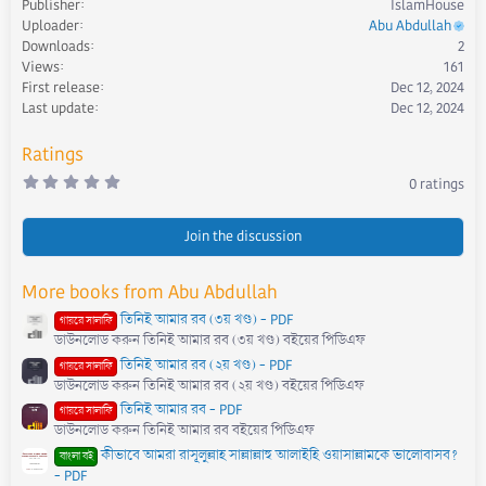
Publisher
IslamHouse
c
Uploader
Abu Abdullah
t
Downloads
2
i
Views
161
o
First release
Dec 12, 2024
n
s
Last update
Dec 12, 2024
:
Ratings
0
0 ratings
.
0
0
s
Join the discussion
t
a
r
More books from Abu Abdullah
(
s
তিনিই আমার রব (৩য় খণ্ড) - PDF
)
গায়রে সালাফি
ডাউনলোড করুন তিনিই আমার রব (৩য় খণ্ড) বইয়ের পিডিএফ
তিনিই আমার রব (২য় খণ্ড) - PDF
গায়রে সালাফি
ডাউনলোড করুন তিনিই আমার রব (২য় খণ্ড) বইয়ের পিডিএফ
তিনিই আমার রব - PDF
গায়রে সালাফি
ডাউনলোড করুন তিনিই আমার রব বইয়ের পিডিএফ
কীভাবে আমরা রাসূলুল্লাহ সাল্লাল্লাহু আলাইহি ওয়াসাল্লামকে ভালোবাসব?
বাংলা বই
- PDF