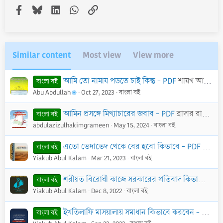
Facebook
Bluesky
LinkedIn
WhatsApp
Link
Similar content
Most view
View more
আমি তো নামায পড়তে চাই কিন্তু - PDF
শায়খ আব্দুর রাকীব বুখারী মাদানী
বাংলা বই
Abu Abdullah
Oct 27, 2023
বাংলা বই
আমিন প্রসঙ্গে মিথ্যাচারের জবাব - PDF
ব্রাদার রাহুল হুসাইন
বাংলা বই
abdulazizulhakimgrameen
May 15, 2024
বাংলা বই
এতো ভেদাভেদ থেকে বের হবো কিভাবে - PDF
শায়খ 
বাংলা বই
Yiakub Abul Kalam
Mar 21, 2023
বাংলা বই
শরীয়ত বিরোধী কাজে সরকারের প্রতিবাদ কিভাবে করব? - PDF
বাংলা বই
Yiakub Abul Kalam
Dec 8, 2022
বাংলা বই
ইখতিলাফি মাসয়ালায় সমাধান কিভাবে করবেন - PDF
শা
বাংলা বই