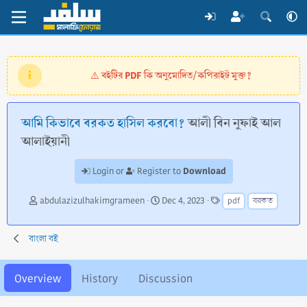
বইটির PDF কি অনুমোদিত/কপিরাইট মুক্ত?
⚠️
আমি কিভাবে বরকত হাসিল করবো?
আলী বিন নুফাই আল
আলাইয়ানী
Download
Login or
Register to
A
C
T
abdulazizulhakimgrameen
Dec 4, 2023
pdf
বরকত
u
r
a
t
e
g
h
a
s
বাংলা বই
o
t
r
i
o
Overview
History
Discussion
n
d