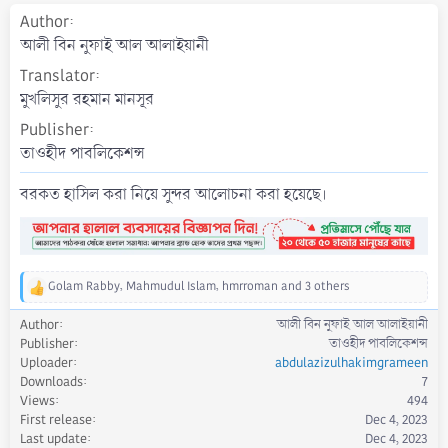
a
Author
t
আলী বিন নুফাই আল আলাইয়ানী
e
Translator
মুখলিসুর রহমান মানসূর
Publisher
তাওহীদ পাবলিকেশন্স
বরকত হাসিল করা নিয়ে সুন্দর আলোচনা করা হয়েছে।
Golam Rabby
,
Mahmudul Islam
,
hmrroman
and 3 others
R
e
Author
আলী বিন নুফাই আল আলাইয়ানী
a
Publisher
তাওহীদ পাবলিকেশন্স
c
Uploader
abdulazizulhakimgrameen
t
Downloads
7
i
Views
494
o
First release
Dec 4, 2023
n
s
Last update
Dec 4, 2023