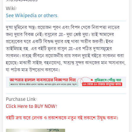
Wiki
See Wikipedia or others.
দুআ মুমিনের অস্ত্র। প্রয়োজন পূরণ এবং বিপদ থেকে নিরাপত্তা লাভের
জন্য দুয়ার বিকল্প নেই। রসূলের ﷺ- দুয়া শ্রেষ্ঠ দুয়া। তাই আমাদের
প্রত্যেকের ঘরে একটি বিশুদ্ধ দুয়ার গ্রন্থ থাকা অতীব জরুরী। ইবন
তাইমিয়াহ রহ. এর বইটি মূলত রাসূল ﷺ-এর পঠিত দুআসমূহের
সংকলন। প্রত্যহ জীবনে প্রয়োজনীয় প্রায় সকল দুয়াই বইতে সংকলন করা
হয়েছে। মাঝারী সাইজ, বহনযোগ্য, অত্যন্ত সুন্দর কাগজের মান অসাধারণ,
যা পাঠক মাত্র উপভোগ করবেন।
Purchase Link
Click Here to BUY NOW!
বইটি ক্রয় করে লেখক ও প্রকাশককে নতুন বই প্রকাশে উদ্বুদ্ধ করুন।