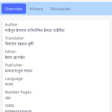
r
i
o
Overview
History
Discussion
n
d
a
Author
t
শাইখুল ইসলাম তাকিউদ্দিন ইবনে তাইমিয়া
e
Translator
জিয়াউর রহমান মুন্সী
Editor
ইমাম হোসাইন
Publisher
মাকতাবাতুল বায়ান
Language
বাংলা
Number Pages
181
ISBN
9789843445605