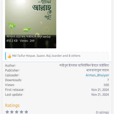
আপনার প্রয়োজন আল্লাহকে বলুন.webp
410.2 KB · Views: 269
Md Taifur Hoque
,
Suzon
,
Raj Joarder
and 8 others
R
e
Author
শাইখুল ইসলাম তাকিউদ্দিন ইবনে তাইমিয়া
a
Publisher
মাকতাবাতুল বায়ান
c
Uploader
Arman_Bhuiyan
t
Downloads
7
i
Views
300
o
First release
Nov 21, 2024
n
s
Last update
Nov 21, 2024
:
Ratings
0
0 ratings