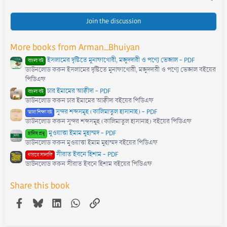
.
0
0
s
Join the discussion
t
a
r
More books from Arman_Bhuiyan
(
s
ইসলামের দৃষ্টিতে মুনাফাখোরী, মজুদদারী ও পণ্যে ভেজাল - PDF
)
বাংলা বই
ডাউনলোড করুন ইসলামের দৃষ্টিতে মুনাফাখোরী, মজুদদারী ও পণ্যে ভেজাল বইয়ের
পিডিএফ
চার ইমামের আক্বীদা - PDF
বাংলা বই
ডাউনলোড করুন চার ইমামের আক্বীদা বইয়ের পিডিএফ
সুন্দর শব্দসমূহ (কালিমাতুল হাসানাহ) - PDF
ভাষা শিক্ষা বই
ডাউনলোড করুন সুন্দর শব্দসমূহ (কালিমাতুল হাসানাহ) বইয়ের পিডিএফ
মুওয়াত্তা ইমাম মুহাম্মদ - PDF
হাদিস গ্রন্থ
ডাউনলোড করুন মুওয়াত্তা ইমাম মুহাম্মদ বইয়ের পিডিএফ
সীরাত ইবনে হিশাম - PDF
গায়রে সালাফি
ডাউনলোড করুন সীরাত ইবনে হিশাম বইয়ের পিডিএফ
Share this book
Facebook
Bluesky
LinkedIn
WhatsApp
Link