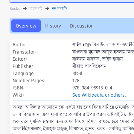
t
e
g
h
a
s
Books
বাংলা বই
নন সালাফি
o
t
r
i
o
Overview
History
Discussion
n
d
a
Author
শাইখ হামুদ বিন উকলা আশ-শুয়াইবি
t
Translator
মাওলানা মুহাম্মদ তাজুল ইসলাম 
e
Editor
সালমান মাসরুর, তাইব হাসান
Publisher
সীরাত পাবলিকেশন
Language
বাংলা
Number Pages
128
ISBN
978-984-95915-0-4
Wiki
See Wikipedia or others.
আমরা আকিদার আলোচনাকে একটা বাহাসের বিষয় বানিয়ে ফেলেছি। অথ
এসব বিষয় জানা এবং মানা প্রত্যেক ব্যক্তির উপর ফরয। এই বইটি সেই
শুরু করে মুসলিম হওয়ার জন্য যেসব বিষয়ে বিশ্বাস রাখতে হবে সেসব
আলাইহিসসালাম, ইয়াজুজ মাজুজ, কিয়ামত, হাশর, কবর–সবকিছু আকিদার অং