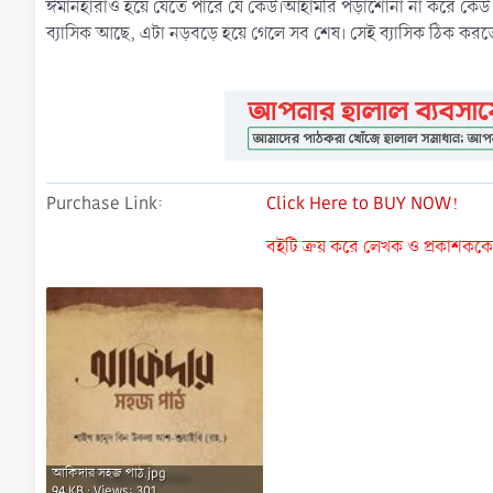
ঈমানহারাও হয়ে যেতে পারে যে কেউ।আহামরি পড়াশোনা না করে কেউ ক
ব্যাসিক আছে, এটা নড়বড়ে হয়ে গেলে সব শেষ। সেই ব্যাসিক ঠিক ক
Purchase Link
Click Here to BUY NOW!
বইটি ক্রয় করে লেখক ও প্রকাশককে ন
আকিদার সহজ পাঠ.jpg
94 KB · Views: 301