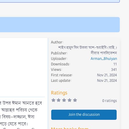
Author
শাইখ হামুদ বিন উকলা আশ-শুয়াইবি (রাহি.)
Publisher
সীরাত পাবলিকেশন
Uploader
Arman_Bhuiyan
Downloads
11
Views
341
First release
Nov 21, 2024
Last update
Nov 21, 2024
Ratings
0
0 ratings
তির উপর ঈমান আনতে হবে
.
0
। আল্লাহর পরিচয় থেকে
0
Join the discussion
s
 বিষয়–দাজ্জাল, ঈসা
t
a
 পড়ে যেতে পারে।
r