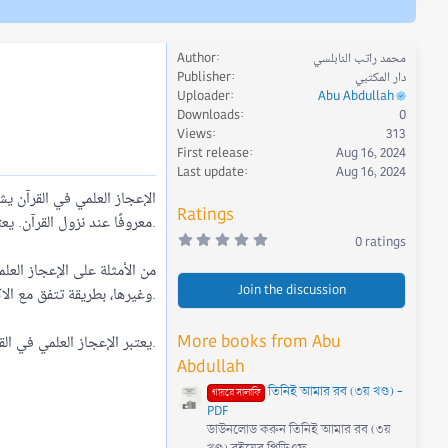
محمد راتب النابلسي
Author
دار المكتبي
Publisher
Uploader
Abu Abdullah
Downloads
0
Views
313
First release
Aug 16, 2024
Last update
Aug 16, 2024
الإعجاز العلمي في القرآن يش
Ratings
معروفًا عند نزول القرآن. يعتبر المسلمون هذا التوافق بين ما ورد في القرآن وبين الاكتشافات العلمية الحديثة دليلاً على صدق القرآن ككتاب مقدس وعلى نبوة النبي محمد.
0
0 ratings
.
0
من الأمثلة على الإعجاز العلم
0
Join the discussion
s
وغيرها، بطريقة تتفق مع الاكتشافات العلمية الحديثة بشكل مدهش.
t
a
r
More books from Abu
يعتبر الإعجاز العلمي في القرآن مصدر إلهام وتأمل للمسلمين، ويعزز إيمانهم بالقرآن ككلمة الله المنزلة على النبي محمد، ويعكس قدرة الله على العلم والحكمة والخلق.​
(
s
Abdullah
)
তিনিই আমার রব (৩য় খণ্ড) -
গায়রে সালাফি
PDF
ডাউনলোড করুন তিনিই আমার রব (৩য়