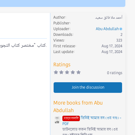
أحمد ملا فائق سعيد
Author
Publisher
Uploader
Abu Abdullah
Downloads
2
Views
323
كتاب "مختصر كتاب التجويد المصور" كتاب نافع في باب التجويد، مختصر لكتاب "التجويد المصور" لدكتور (أيمن رشدي سويد).​
First release
Aug 17, 2024
Last update
Aug 17, 2024
Ratings
0
0 ratings
.
0
0
Join the discussion
s
t
a
r
More books from Abu
(
s
Abdullah
)
তিনিই আমার রব (৩য় খণ্ড) -
গায়রে সালাফি
PDF
ডাউনলোড করুন তিনিই আমার রব (৩য়