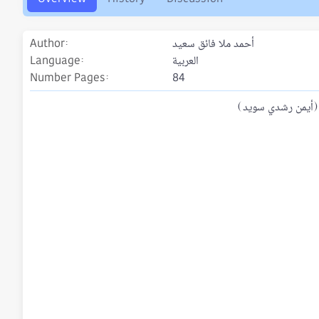
o
n
d
أحمد ملا فائق سعيد
Author
a
t
العربية
Language
e
Number Pages
84