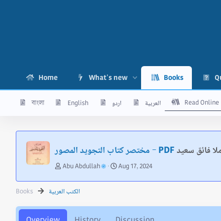
Home
What's new
Books
Q
Read Online
العربية
اردو
English
বাংলা
لا فائق سعيد
مختصر كتاب التجويد المصور - PDF
A
C
Abu Abdullah
Aug 17, 2024
u
r
t
e
الكتب العربية
Books
h
a
o
t
r
i
Overview
History
Discussion