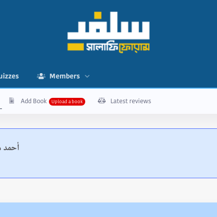
uizzes
Members
Add Book
Latest reviews
أحمد م