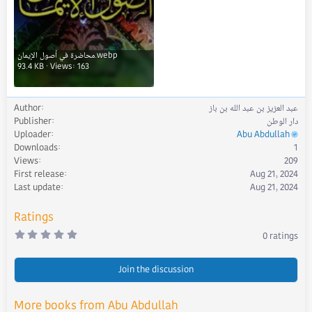
محاضرة في أصول الإيمان.webp
93.4 KB · Views: 163
عبد العزيز بن عبد الله بن باز
Author
دار الوطن
Publisher
Uploader
Abu Abdullah
Downloads
1
Views
209
First release
Aug 21, 2024
Last update
Aug 21, 2024
Ratings
0
0 ratings
.
0
0
s
Join the discussion
t
a
r
More books from Abu Abdullah
(