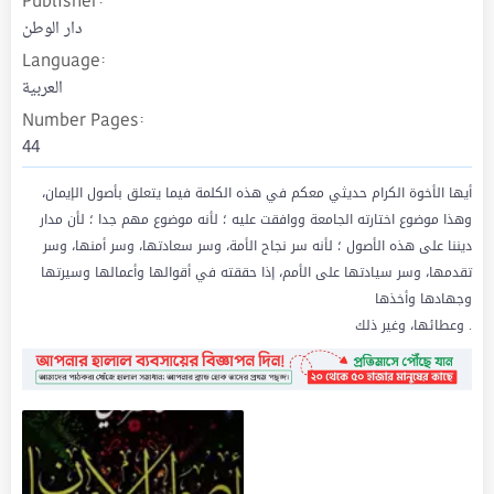
Publisher
دار الوطن
Language
العربية
Number Pages
44
أيها الأخوة الكرام حديثي معكم في هذه الكلمة فيما يتعلق بأصول الإيمان،
وهذا موضوع اختارته الجامعة ووافقت عليه ؛ لأنه موضوع مهم جدا ؛ لأن مدار
ديننا على هذه الأصول ؛ لأنه سر نجاح الأمة، وسر سعادتها، وسر أمنها، وسر
تقدمها، وسر سيادتها على الأمم، إذا حققته في أقوالها وأعمالها وسيرتها
وجهادها وأخذها
وعطائها، وغير ذلك .