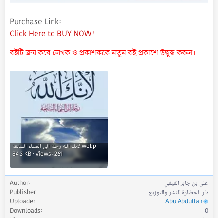
Purchase Link
Click Here to BUY NOW!
বইটি ক্রয় করে লেখক ও প্রকাশককে নতুন বই প্রকাশে উদ্বুদ্ধ করুন।
لانك الله رحلة الى السماء السابعة.webp
84.3 KB · Views: 261
علي بن جابر الفيفي
Author
دار الحضارة للنشر والتوزيع
Publisher
Uploader
Abu Abdullah
Downloads
0