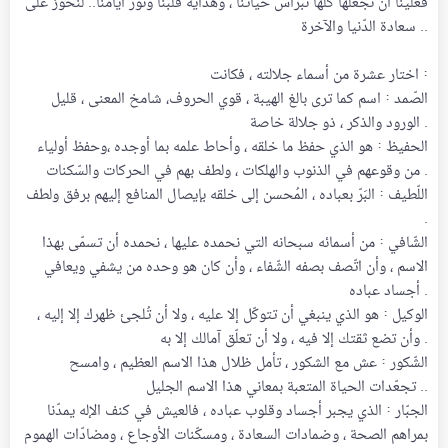
فعلينا أن نجعلها كلّها نبراس حياتنا ، وهداية قلبنا ونور أيامنا.. لنحوز على
سعادة الدّنيا والآخرة ..
اختار عشرة من أسماء جلالته ، فكانت :
الصّمد : اسم كما ترى بالغ الهيبة ، قوي الحروف، شامخ المعنى ، قليل
الورود والذكر ، ذو جلالة خاصة .
الحفيظ : هو الذي حفظ ما خلقه ، وأحاط علمه بما أوجده ،وحفظ أولياء
من وقوعهم في الذنوب والهلكات ، ولطف بهم في الحركات والسّكنات .
اللّطيف : البَرّ بعباده ، المُحسن إلى خلقه بإيصال المنافع إليهم برفق ولطف
.
الشّافي : من أسمائه سبحانه التي نحمده عليها ، نحمده أن تسمّى بهذا
الاسم ، وأن اتّصف بصفه الشّفاء ، وأن كان هو وحده من يشفي ويعافي
أجساد عباده .
الوكيل : هو الذي ينبغي أن تتوكّل إلا عليه ، ولا أن تُلجئ ظهرك إلا إليه ،
وأن تضع ثقتك إلا فيه ، ولا أن تعلّق آمالك إلا به .
الشّكور : عش مع الشكور ، تأمل ظلال هذا الاسم العظيم ، وامسح
تجعّدات الحياة المتعبة بمعاني هذا الاسم الجليل ..
الجبّار : الذي يجبر أجساد وقلوب عباده ، فالعيش في كنف الإله يمدّنا
بمراهم الصحة ، وضمادات السعادة ، ومسكّنات الأوجاع ، ومضادّات الهموم