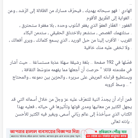
..
الهادي : فهو سبحانه يهديك ، فيحرّف مسارك من الظلالة إلى الرّشد ، وعن
الغواية إلى الطّريق الأقوم .
الغفور : الغفّار العفوّ الذي يغفر الذّنوب وحده ، بلا مغفرة ستحترق ،
ستلتهمك الغصص ، ستشعر بالاختناق الحقيقي ، ستدمن البكاء .
القريب : الأقرب إلينا من حبل الوريد ، الذي يسمع كلماتك ، ويرى أفعالك ،
ولا تخفى عليه منك خافية .
فصّلها في 192 صفحة .. بلغة رشيقة سهلة عذبة مستساغة .. حيث أشار
في مقدمته قائلا " حرصت أن أجعلها مما يفهمه متوسّط الثقافة ،
ويستطيع قراءته المريض على سريره ، والحزين بين دموعه ، والمحتاج
وسط كروبه .. "
فمن أراد أن يجددّ النية للتعرّف عليه عز وجلّ من خلال أسمائه التي قد
يجهل الكثير من معانيها ومدى قوتها وتأثيرها في حياته ، فعليه بهذا
الكتاب الذي سيأخذهُ إلى عالم ربّاني أسمى، ويغير فيه الكثير للأحسن
بإذنه تعالى .​