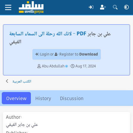
علي بن جابر
لانك الله رحلة الى السماء السابعة - PDF
الفيفي
Download
Login or
Register to
A
C
Abu Abdullah
Aug 17, 2024
u
r
t
e
الكتب العربية
h
a
o
t
r
i
Overview
History
Discussion
o
n
d
Author
a
t
علي بن جابر الفيفي
e